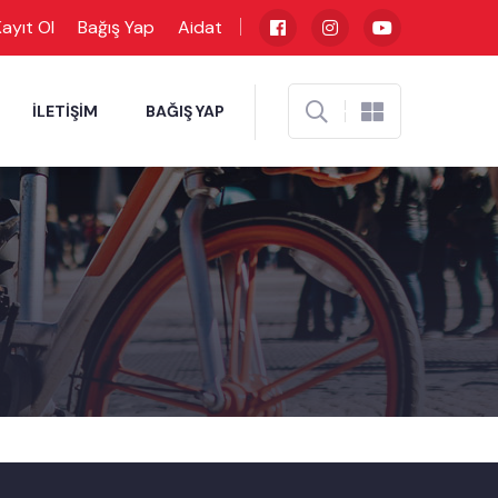
ayıt Ol
Bağış Yap
Aidat
İLETIŞIM
BAĞIŞ YAP