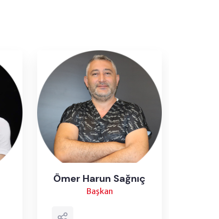
Ömer Harun Sağnıç
Ya
Başkan
Baş