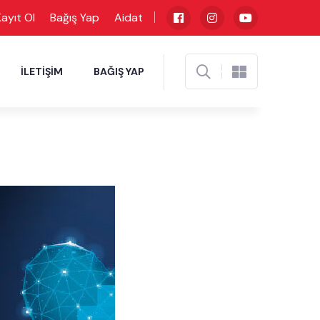
ayıt Ol
Bağış Yap
Aidat
İLETIŞIM
BAĞIŞ YAP