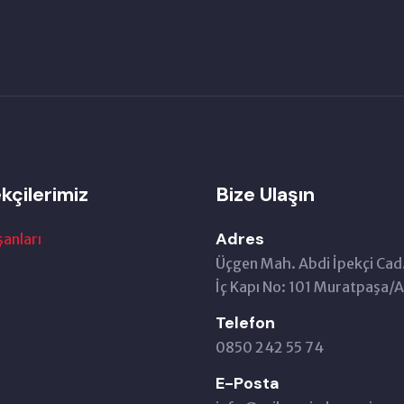
kçilerimiz
Bize Ulaşın
Adres
şanları
Üçgen Mah. Abdi İpekçi Cad
İç Kapı No: 101 Muratpaşa
Telefon
0850 242 55 74
E-Posta