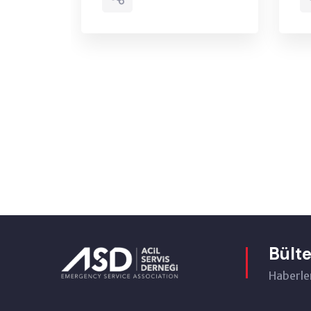
Bült
Haberler