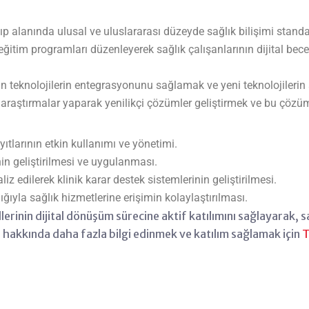
tıp alanında ulusal ve uluslararası düzeyde sağlık bilişimi stand
itim programları düzenleyerek sağlık çalışanlarının dijital becer
lan teknolojilerin entegrasyonunu sağlamak ve yeni teknolojiler
a araştırmalar yaparak yenilikçi çözümler geliştirmek ve bu çöz
yıtlarının etkin kullanımı ve yönetimi.
in geliştirilmesi ve uygulanması.
liz edilerek klinik karar destek sistemlerinin geliştirilmesi.
ğıyla sağlık hizmetlerine erişimin kolaylaştırılması.
lerinin dijital dönüşüm sürecine aktif katılımını sağlayarak, sa
 hakkında daha fazla bilgi edinmek ve katılım sağlamak için
T