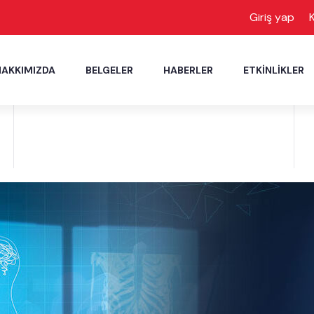
Giriş yap
K
HAKKIMIZDA
BELGELER
HABERLER
ETKINLIKLER