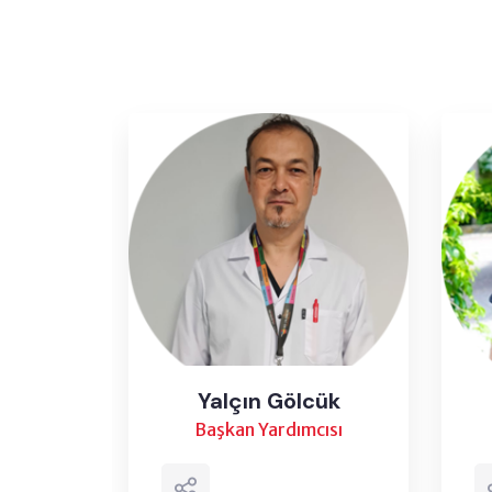
ağnıç
Yalçın Gölcük
Başkan Yardımcısı