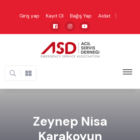
Giriş yap
Kayıt Ol
Bağış Yap
Aidat
Zeynep Nisa
Karakoyun