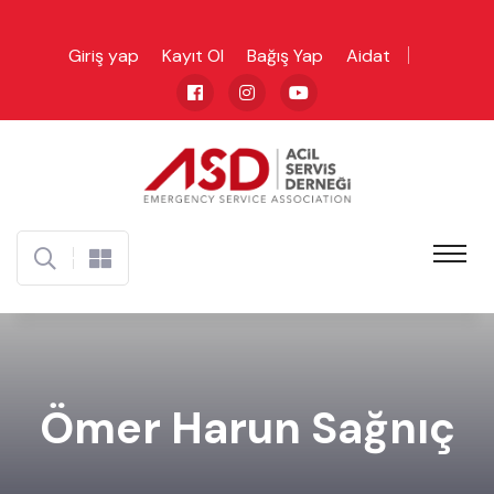
Giriş yap
Kayıt Ol
Bağış Yap
Aidat
Ömer Harun Sağnıç