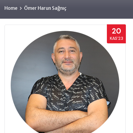
Home
Ömer Harun Sağnıç
20
KAS’23