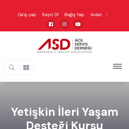
Giriş yap
Kayıt Ol
Bağış Yap
Aidat
Yetişkin İleri Yaşam
Desteği Kursu