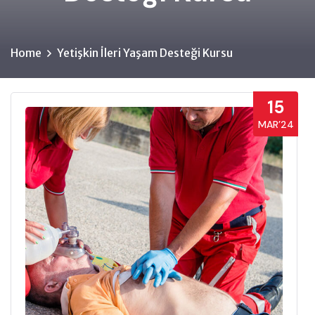
Home
Yetişkin İleri Yaşam Desteği Kursu
15
MAR’24