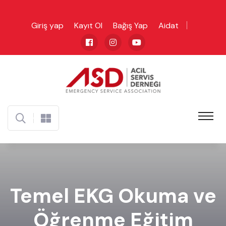
Giriş yap
Kayıt Ol
Bağış Yap
Aidat
Temel EKG Okuma ve
Öğrenme Eğitim