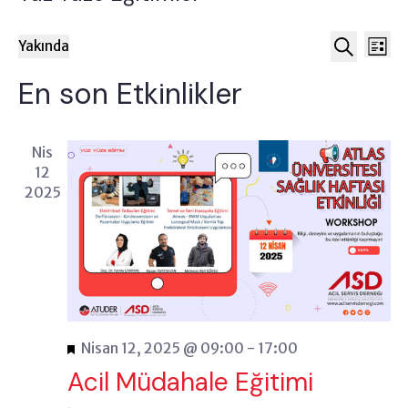
Etkinl
Etk
Yakında
Liste
gö
Tarih
Ara
aram
En son Etkinlikler
seç.
ge
ve
görün
Nis
12
gezi
2025
Öne
Nisan 12, 2025 @ 09:00
-
17:00
çıkan
Acil Müdahale Eğitimi