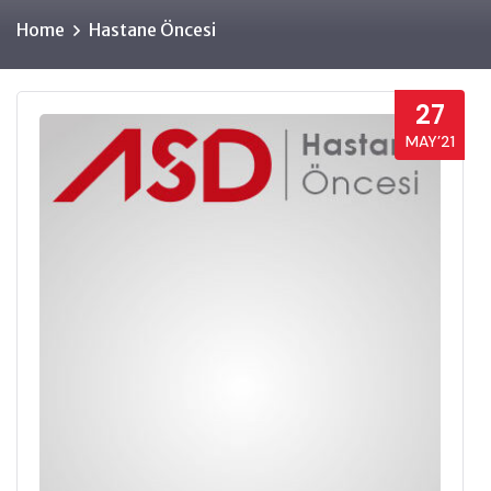
Home
Hastane Öncesi
27
MAY’21